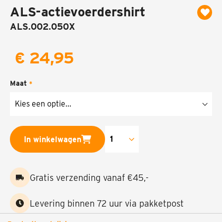
ALS-actievoerdershirt
naar
het
ALS.002.050X
begin
van
de
€ 24,95
afbeeldingen-
gallerij
Maat
In winkelwagen
Gratis verzending vanaf €45,-
Levering binnen 72 uur via pakketpost