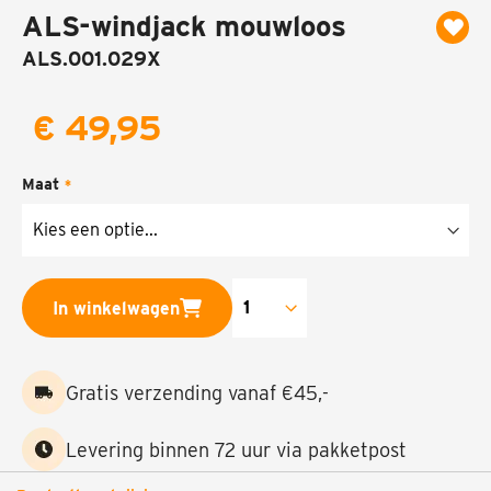
ALS-windjack mouwloos
naar
het
ALS.001.029X
begin
van
de
€ 49,95
afbeeldingen-
gallerij
Maat
In winkelwagen
Gratis verzending vanaf €45,-
Levering binnen 72 uur via pakketpost