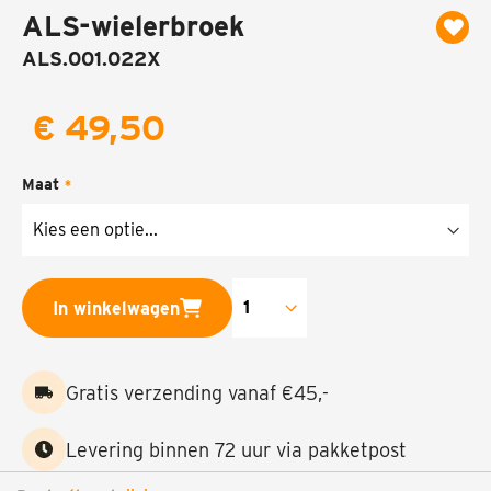
ALS-wielerbroek
naar
het
ALS.001.022X
begin
van
de
€ 49,50
afbeeldingen-
gallerij
Maat
In winkelwagen
Gratis verzending vanaf €45,-
Levering binnen 72 uur via pakketpost