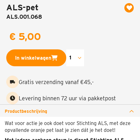
ALS-pet
naar
het
ALS.001.068
begin
van
de
€ 5,00
afbeeldingen-
gallerij
In winkelwagen
Gratis verzending vanaf €45,-
Levering binnen 72 uur via pakketpost
Productbeschrijving
Wat voor actie je ook doet voor Stichting ALS, met deze
opvallende oranje pet laat je zien dát je het doet!